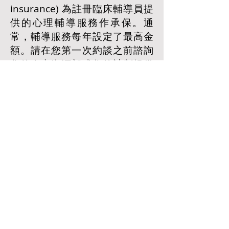
insurance) 為註冊臨床輔導員提
供的心理輔導服務作承保。通
常，輔導服務每年設定了最高金
額。請在您第一次約談之前諮詢
您的人力資源部或您的計劃提供
商。輔導員不會直接與您的健康
計劃提供者打交道，但會提供您
申請報銷所需的收據。
我需要多頻繁見輔導員？
通常根據每個人不同的問題和情
況而設定每週一次或每週兩次的
約會。在大多數情況下，均為每
週一次。在 3-4 個月後，頻率可
能會減少（例如，每兩週一
次），並且可能逐漸轉向每月一