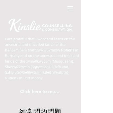
I am grateful that I work and learn on the
ancestral and unceded lands of the
hən̓q̓əmin̓əm̓ and Sḵwx̱wú7mesh Nations in
Burnaby and on the ancestral and unceded
lands of the xʷməθkwəy̓əm (Musqueam),
Skwxwú7mesh (Squamish), Stó:lō and
Səl̓ílwətaʔ/Selilwitulh (Tsleil-Waututh)
Nations in Port Moody
Click here to read the article
經常問的問題