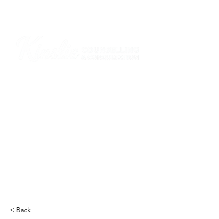
I am grateful that I work and learn on the
ancestral and unceded lands of the
hən̓q̓əmin̓əm̓ and Sḵwx̱wú7mesh Nations in
Burnaby and on the ancestral and unceded
lands of the xʷməθkwəy̓əm (Musqueam),
Skwxwú7mesh (Squamish), Stó:lō and
Səl̓ílwətaʔ/Selilwitulh (Tsleil-Waututh)
Nations in Port Moody
Click here to read the article
< Back