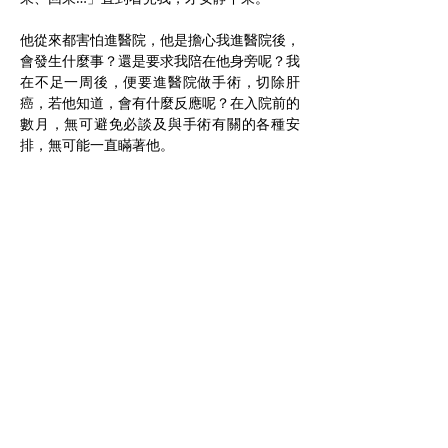
他從來都害怕進醫院，他是擔心我進醫院後，
會發生什麼事？還是要求我陪在他身旁呢？我
在不足一周後，便要進醫院做手術，切除肝
癌，若他知道，會有什麼反應呢？在入院前的
數月，無可避免必談及與手術有關的各種安
排，無可能一直瞞著他。
在做手術前的星期日晚，一家十多人吃中秋團
圓飯，有談及手術事宜，那個晚上，崙崙突然
在夜半拉我起牀，摸我的鼻子，數分鐘後重複
做一次，我定神後，估計他是聽到爸爸要做手
術，產生焦慮。
於是我便告訴他: 「爸爸要做手術，但會回來
陪崙崙。」他望著我，連續摸了我的鼻子四
次，然後便安心睡覺。
翌日清早，他選擇摸細佬的鼻子。細佬相讓多
次後，要躲進房間，崙崙由摸鼻子改成摸牙
齒，氣得細佬差點哭了。後來專科醫生診斷他