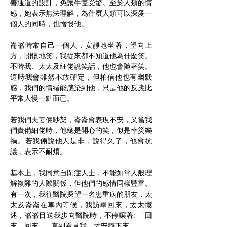
善通道的設計，免讓牛隻受驚。至於人類的情
感，她表示無法理解，為什麼人類可以深愛一
個人的同時，也憎恨他。
崙崙時常自己一個人，安靜地坐著，望向上
方，開懷地笑，我從來都不知道他為什麼笑。
不時我、太太及細佬說笑話，他也會隨著笑。
這時我會雖然不敢確定，但柏信他也有幽默
感，我們的情緒能感染到他，只是他的反應比
平常人慢一點而已。
若我們夫妻倆吵架，崙崙會表現不安，又當我
們責備細佬時，他總是開心的笑，似是幸災樂
禍。若我倆說他人是非，說得久了，他會抗
議，表示不耐煩。
基本上，我同意自閉症人士，不能如常人般理
解複雜的人際關係，但他們的感情同樣豐富。
有一次，我往醫院探望一名患重病的朋友，太
太及崙崙在車內等候，我訪畢回來，太太憶
述，崙崙目送我步向醫院時，不停嚷著: 「回
來、回來…」直到看見我，才安靜下來。