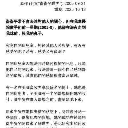
原作 (刊於”崙崙的世界”): 2005-09-21
重寫: 2025-10-13
崙崙平常不會表達對他人的關心，但在我進醫
院做手術前一星期(2005-9)，他卻在深夜走到
我牀前，摸我的鼻子。
究竟自閉症兒童，對於其他人苦與樂，有沒有
感受的呢？若有，感受又有多深？
自閉症兒童因無法同時應付複雜的訊息，只能
把自己封閉起來，設法營造一個令自己感到舒
適的環境，其實他們的感情很豐富及單純。
有一名在美國畜牧界享負盛名的博士，她也是
自閉症患者，全美國有一半的屠場採用她的設
計，讓牛隻在進入屠場之前，盡量鬆弛下來。
原來牛隻在驚惶失措的狀態下，身體會分泌一
些物質，影響肌肉的質地。她的成功在於能夠
從牛隻的角度來了解世界，憑此研究出如何改