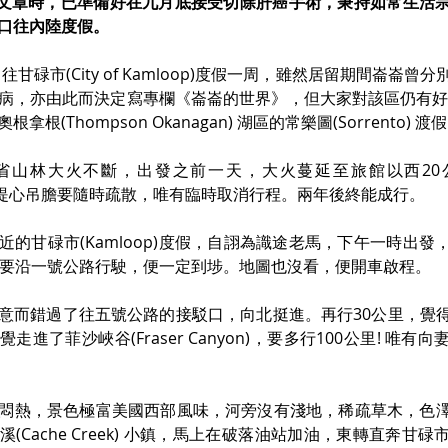
寫這文章時，已準備好在九月底接受切除肝癌手術，秉持如常生活
口往內陸度假。
曾往甘碌市(City of Kamloop)度假一周，雖然居留期間崙崙
病，亦由此而決定寫專欄《崙崙的世界》，但大家對該區仍有好感
根(Thompson Okanagan) 湖區的常樂圖(Sorrento) 渡
卑詩省山林大火不斷，出發之前一天，大火蔓延至旅館以西2
 為免提心吊膽要隨時疏散，唯有臨時取消行程。兩年後終能成行。
近的甘碌市(Kamloop)度假，自詡為識途老馬，下午一時出發
只要沿一號公路行駛，便一定到埗。地圖也沒看，便開車啟程。
意而錯過了往五號公路的接駁口，向北挺進。再行30公里，覺
走進了菲沙峽谷(Fraser Canyon)，要多行100公里! 唯有
悶熱，景色極富美國西部風味，河旁沒有淺地，稀疏草木，色
(Cache Creek) 小鎮，馬上在破落油站加油，東轉直奔甘