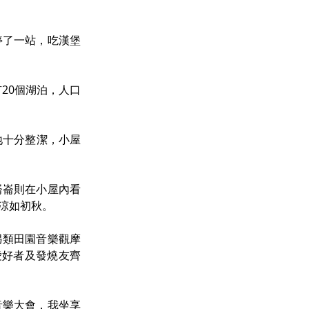
停了一站，吃漢堡
有20個湖泊，人口
地十分整潔，小屋
崙崙則在小屋內看
涼如初秋。
另類田園音樂觀摩
樂愛好者及發燒友齊
音樂大會，我坐享