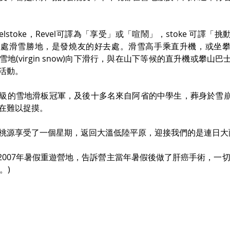
velstoke，Revel可譯為「享受」或「喧鬧」，stoke 可譯
一處滑雪勝地，是發燒友的好去處。滑雪高手乘直升機，或坐
地(virgin snow)向下滑行，與在山下等候的直升機或攀山
活動。
級的雪地滑板冠軍，及後十多名來自阿省的中學生，葬身於雪
在難以捉摸。
桃源享受了一個星期，返回大溫低陸平原，迎接我們的是連日大
，2007年暑假重遊營地，告訴營主當年暑假後做了肝癌手術，一切
。)