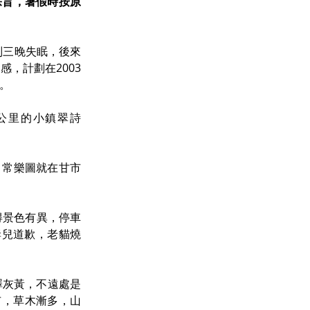
宗旨，暑假時按原
曾分別三晚失眠，後來
，計劃在2003
假。
0公里的小鎮翠詩
，常樂圖就在甘市
得景色有異，停車
向妻兒道歉，老貓燒
澤灰黃，不遠處是
碌市，草木漸多，山