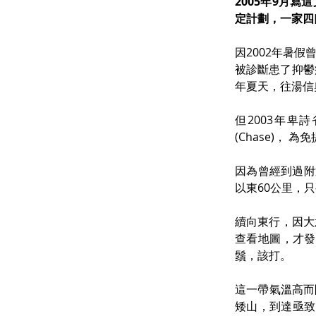
2005年9月
定計劃，一家四
因2002年暑假
被診斷患了抑鬱
年夏天，往湯信奧根拿
但2003年
(Chase)，
因為曾經到過附
以東60公里，
續向東行，因大
查看地圖，才發覺
鬚，該打。
這一帶氣溫高而
矮山，到達亟致溪