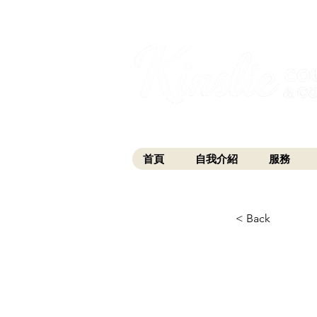
I am grateful that I work and learn on the anc
xʷməθkwəy̓əm (Musqueam), Skwxwú7mesh (Squamis
首頁
自我介紹
服務
< Back
第11