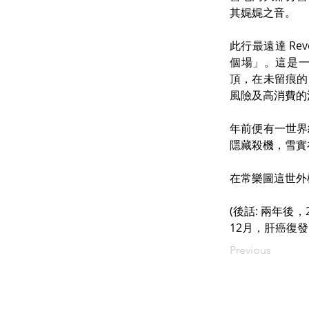
其娓娓之音。
此行最遠達 Re
個場」。這是
頂，在未留痕的雪
風險及高消費的
年前便有一世界
隱藏殺機，雪實
在常樂圖這世外
(後話: 兩年後
12月，肝癌復發
Previous