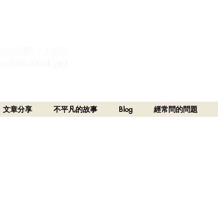
estral and unceded lands of the hən̓q̓əmin̓əm̓ and Sḵwx̱wú7mesh Nations in Burna
h), Stó:lō and Səl̓ílwətaʔ/Selilwitulh (Tsleil-Waututh) Nations in Port Moody
文章分享
不平凡的故事
Blog
經常問的問題
5章