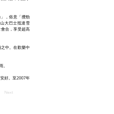
「挑動」，俗意「攪勁
攀山大巴士抵達雪
巴士會合，享受超高
崩之中。在歡樂中
雨。
安好。至2007年
Next