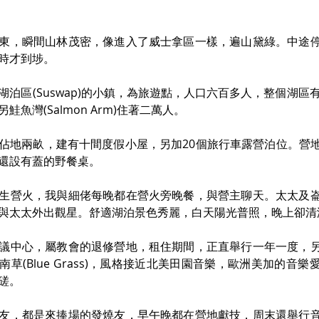
東，瞬間山林茂密，像進入了威士拿區一樣，遍山黛綠。中途
時才到埗。
湖泊區(Suswap)的小鎮，為旅遊點，人口六百多人，整個湖區
鮭魚灣(Salmon Arm)住著二萬人。
佔地兩畝，建有十間度假小屋，另加20個旅行車露營泊位。營
還設有蓋的野餐桌。
生營火，我與細佬每晚都在營火旁晚餐，與營主聊天。太太及
與太太外出觀星。舒適湖泊景色秀麗，白天陽光普照，晚上卻清
議中心，屬教會的退修營地，租住期間，正直舉行一年一度，
草(Blue Grass)，風格接近北美田園音樂，歐洲美加的音
磋。
友，都是來捧場的發燒友，早午晚都在營地獻技，周末還舉行