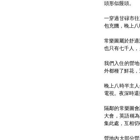
頭形似饅頭。
一穿過甘碌市往
包充饑，晚上八
常樂圖屬於舒適
也只有七千人，另
我們入住的營地
外都種了鮮花，
晚上八時半主人
電視。夜深時還
隔鄰的常樂圖會
大會，英語稱為南
集此處，互相切
營地內大部分營