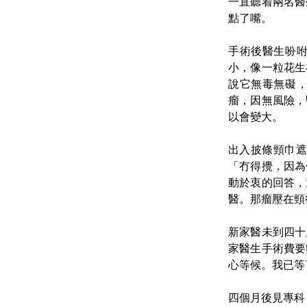
一直聽着兩名醫
點了嘴。
手術後醫生吩
小，像一粒花生
說它無毒無礙
瘤，因無風險，
以會變大。
出入披條頸巾遮
「冇得攪，因為
動於衷的回答，
醫。那瘤壓在頸
新家醫未到四十
家醫生手術費要
心等候。我已等
四個月後見專科