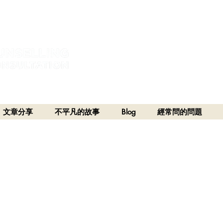
estral and unceded lands of the hən̓q̓əmin̓əm̓ and Sḵwx̱wú7mesh Nations in Burna
h), Stó:lō and Səl̓ílwətaʔ/Selilwitulh (Tsleil-Waututh) Nations in Port Moody
文章分享
不平凡的故事
Blog
經常問的問題
4章