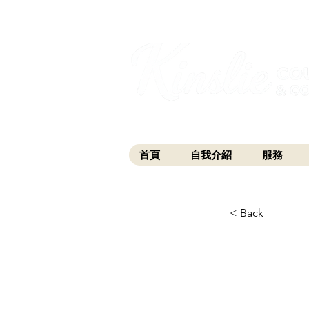
I am grateful that I work and learn on the anc
xʷməθkwəy̓əm (Musqueam), Skwxwú7mesh (Squamis
首頁
自我介紹
服務
< Back
第1