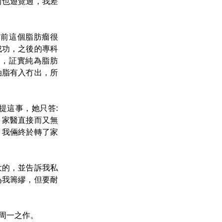
前也遊覽過，我差
年前這個脂肪瘤很
成功，之後的專科
波，証實純為脂肪
油脂有入冇出，所
提這事，她只答:
。」家醫直接而又無
，我倆終於轉了家
大的，並告訴我私
為我籌繆，但要耐
周一之作。