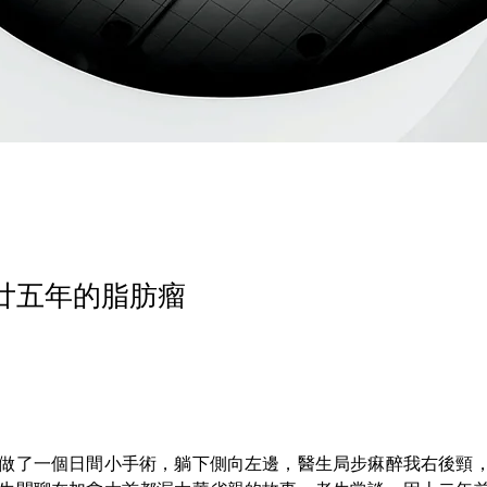
- 廿五年的脂肪瘤
做了一個日間小手術，躺下側向左邊，醫生局步痳醉我右後頸