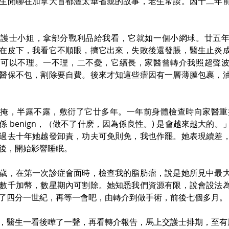
生閒聊在加拿大首都渥太華省親的故事，老生常談。因十二年
咐護士小姐，拿部分戰利品給我看，它就如一個小網球。廿五
在皮下，我看它不順眼，擠它出來，失敗後還發脹，醫生止炎
，可以不理。一不理，二不憂，它續長，家醫曾轉介我照超聲
醫保不包，割除要自費。後來才知這些瘤因有一層薄膜包裹，
掩，半露不露，敷衍了它廿多年。一年前身體檢查時向家醫重
係 benign，（做不了什麽，因為係良性。) 是會越來越大的
過去十年她越發卸責，功夫可免則免，我也作罷。她表現續差
後，開始影響睡眠。
歲，在第一次診症會面時，檢查我的脂肪瘤，說是她所見中最
數千加幣，數星期內可割除。她知悉我們資源有限，說會設法
了四分一世紀，再等一會吧，由轉介到做手術，前後七個多月。
，醫生一看後嘩了一聲，再看轉介報告，馬上交護士排期，至有