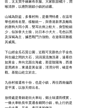
吹，太太買手繪麻布衣服。大家飲甜橘汁，潤
喉清肺，以應對困鎖小鎮的頑霧。
山城為防盗，多養村狗，是臺灣特產，在温哥
華也稍有名聲。樣貌統一，與香港新界及離島
的唐狗大同小異，雙耳比例上較大，身型較細
少，似加拿大土狼，比日本小犬大，毛色以黑
及深褐為主，據悉戰鬥力強勁。在遊客區難覩
其威風。
下山經金瓜石質公園，近觀可見顏色介乎金色
與生鏽之間的大石，涓涓溪流撫洗著，遠看彷
如黃金，奔向北面出海處，那是陰陽海，西邊
是黑綉水，東邊是黃金湯，涇渭分明，確是奇
觀。基龍山屹立於左。
九份村後還有十份，也是小鎮，再往西南偏西
是平溪，以放天燈出名。
放燈處是青銅老街火車站，鄉土味濃而樸實，
一條火車軌長年貫通各鄉間小鎮，軌上行的是
一卡火車，足矣，承日本的做法。