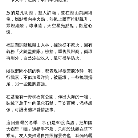
放的是孔明燈，遊人許願，並在燈面寫詞繪
像，燃點燈內生火點，熱氣上騰而推動飄升，
眾燈繼發，球漸遠，天空星光點點，歡慰心
懷。
福語讚詞隨風飄山入林，據說從不惹火，因有
義務「火險監察隊」檢拾，重售與燈商，循環
再用外，自己添些收入，還可盡早防火。
縱觀鄉間小鎮的狗，都表現得很安嫻冷静，我
行我素，不似加國洋狗，被竉壞，一些搖頭擺
尾，另一些挺胸露齒。
在基隆有一野柳石質公園，伸出大海的一端，
裝載了萬千年的風化石體，千姿百態，添些想
像，可譜出纏綿愛情故事。
這回臺灣的冬季，卻仍是30度高溫，把加國
大鄉里「曬」過措手不及，只能設法躲在蔭下
乘涼。友人夫婦逕自拍照攞景去也，我倆給曬