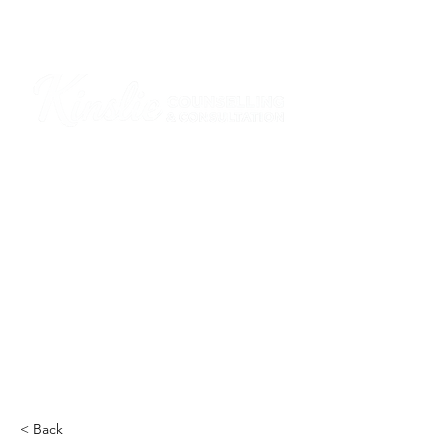
I am grateful that I work and learn on the
ancestral and unceded lands of the
hən̓q̓əmin̓əm̓ and Sḵwx̱wú7mesh Nations in
Burnaby and on the ancestral and unceded
lands of the xʷməθkwəy̓əm (Musqueam),
Skwxwú7mesh (Squamish), Stó:lō and
Səl̓ílwətaʔ/Selilwitulh (Tsleil-Waututh)
Nations in Port Moody
Click here to read the article
< Back