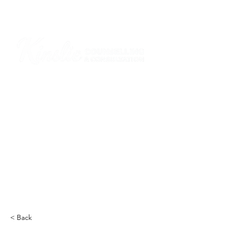
I am grateful that I work and learn on the
ancestral and unceded lands of the
hən̓q̓əmin̓əm̓ and Sḵwx̱wú7mesh Nations in
Burnaby and on the ancestral and unceded
lands of the xʷməθkwəy̓əm (Musqueam),
Skwxwú7mesh (Squamish), Stó:lō and
Səl̓ílwətaʔ/Selilwitulh (Tsleil-Waututh)
Nations in Port Moody
Click here to read the article
< Back