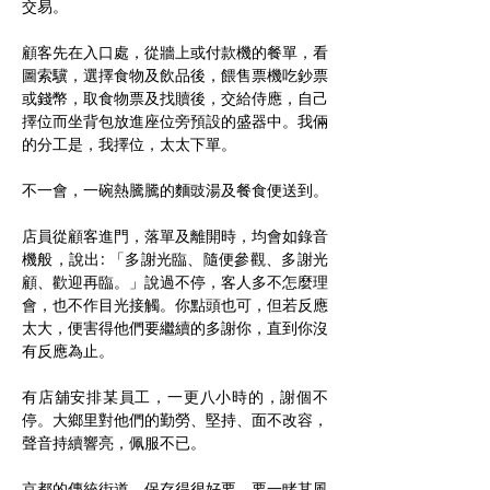
交易。
顧客先在入口處，從牆上或付款機的餐單，看
圖索驥，選擇食物及飲品後，餵售票機吃鈔票
或錢幣，取食物票及找贖後，交給侍應，自己
擇位而坐背包放進座位旁預設的盛器中。我倆
的分工是，我擇位，太太下單。
不一會，一碗熱騰騰的麵豉湯及餐食便送到。
店員從顧客進門，落單及離開時，均會如錄音
機般，說出: 「多謝光臨、隨便參觀、多謝光
顧、歡迎再臨。」說過不停，客人多不怎麼理
會，也不作目光接觸。你點頭也可，但若反應
太大，便害得他們要繼續的多謝你，直到你沒
有反應為止。
有店舖安排某員工，一更八小時的，謝個不
停。大鄉里對他們的勤勞、堅持、面不改容，
聲音持續響亮，佩服不已。
京都的傳統街道，保存得很好要。要一睹其風