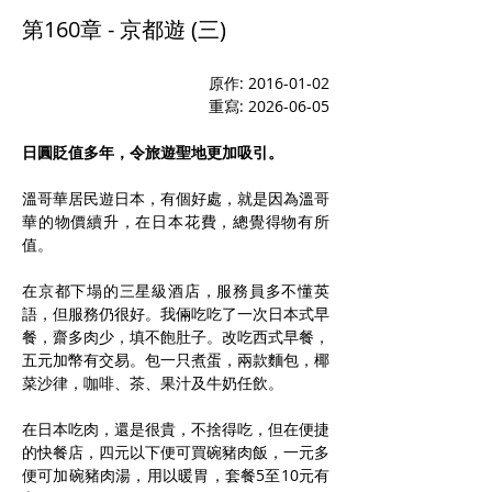
第160章 - 京都遊 (三)
原作: 2016-01-02
重寫: 2026-06-05
日圓貶值多年，令旅遊聖地更加吸引。
溫哥華居民遊日本，有個好處，就是因為溫哥
華的物價續升，在日本花費，總覺得物有所
值。
在京都下塌的三星級酒店，服務員多不懂英
語，但服務仍很好。我倆吃吃了一次日本式早
餐，齋多肉少，填不飽肚子。改吃西式早餐，
五元加幣有交易。包一只煮蛋，兩款麵包，椰
菜沙律，咖啡、茶、果汁及牛奶任飲。
在日本吃肉，還是很貴，不捨得吃，但在便捷
的快餐店，四元以下便可買碗豬肉飯，一元多
便可加碗豬肉湯，用以暖胃，套餐5至10元有