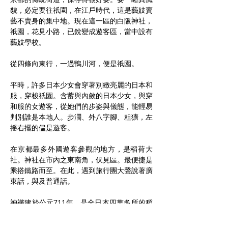
貌，必定要往祇園，在江戶時代，這是藝妓賣
藝不賣身的集中地。現在這一區的白阪神社，
祇園，花見小路，已銳變成遊客區，當中設有
藝妓學校。
從四條向東行，一過鴨川河，便是祇園。
平時，許多日本少女會穿著別緻亮麗的日本和
服，穿梭祇園。含蓄與內斂的日本少女，與穿
和服的女遊客，從她們的步姿與儀態，能輕易
判別誰是本地人。步濶、外八字腳、粗獷，左
摇右擺的儘是遊客。
在京都最多外國遊客參觀的地方，是稻荷大
社。神社在市內之東南角，伏見區。最便捷是
乘搭鐵路而至。在此，遇到旅行團大聲說著廣
東話，與及普通話。
神褦建於公元711年，是全日本四萬多所的稻
荷神社的總本山。它最吸引人之處，是那以千
計的鳥居，經多年由眾多善信添置。